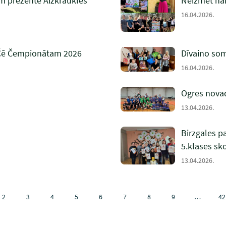
em prezentē Aizkraukles
Neizmet nāk
16.04.2026.
 Čē Čempionātam 2026
Dīvaino so
16.04.2026.
Ogres novad
13.04.2026.
Birzgales p
5.klases sk
13.04.2026.
2
3
4
5
6
7
8
9
…
42