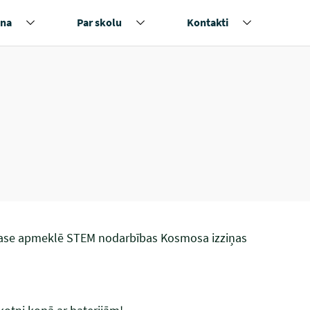
na
Par skolu
Kontakti
klase apmeklē STEM nodarbības Kosmosa izziņas