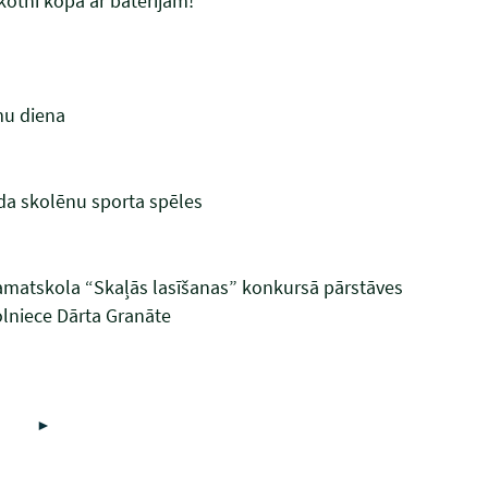
otni kopā ar baterijām!
mu diena
a skolēnu sporta spēles
amatskola “Skaļās lasīšanas” konkursā pārstāves
olniece Dārta Granāte
►