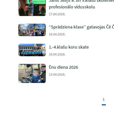
Jānis Siliņš 8. un 9.klašu skolēni
profesionālo vidusskolu
17.04.2026.
“Sprādziena klase” gatavojas Čē
16.04.2026.
1.-4.klašu koru skate
16.04.2026.
Ēnu diena 2026
13.04.2026.
1