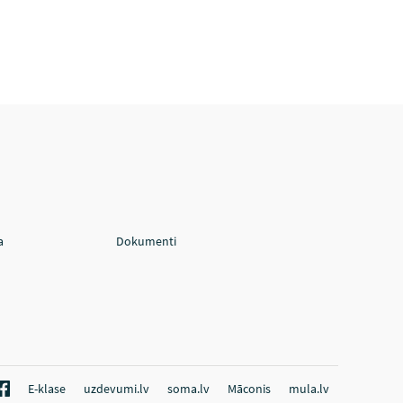
a
Dokumenti
E-klase
uzdevumi.lv
soma.lv
Māconis
mula.lv