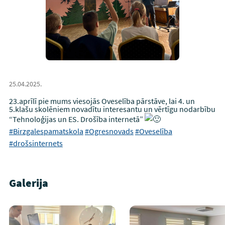
25.04.2025.
23.aprīlī pie mums viesojās Oveselība pārstāve, lai 4. un
5.klašu skolēniem novadītu interesantu un vērtīgu nodarbību
“Tehnoloģijas un ES. Drošība internetā”
#Birzgalespamatskola
#Ogresnovads
#Oveselība
#drošsinternets
Galerija