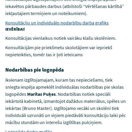
iekavētos pārbaudes darbus (atbilstoši “Vērtēšanas kārtībā”
iekļautajiem termiņiem un noteikumiem).
Konsultāciju un individuālo nodarbību darba grafiks
IEVĒRĪBAI!
Konsultācijas vienlaikus notiek vairāku klašu skolēniem.
Konsultācijām pie priekšmetu skolotājiem var iepriekš
nepieteikties, tomēr tas ir ļoti ieteicams
Nodarbības pie logopēda
Ikvienam izglītojamajam, kuram tas nepieciešams, tiek
sniegta iespēja apmeklēt individuālas nodarbības pie skolas
logopēdes
Maritas Puķes
. Nodarbības notiek speciāli
iekārtotā kabinetā, izmantojot dažādus materiālus, spēles un
iekārtas (Bruno Master). Izglītojamo vecāki un skolēni tiek
individuāli uzrunāti un viņiem piedāvāti konsultāciju laiki pēc
mācību stundām un interešu izglītības pulciņiem.
Logopēda darba grafiks