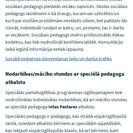
sociālais pedagogs piedalās vecāku sapulcēs. Skolas sociālais
pedagogs skolēniem ir kā draugs, kuram var uzticēties un
kurš par esošām problēmām nestāstīs citiem, bet palīdzēs tās
risināt, individuāli runājot ar katru, un, protams, tas ir darbs
ar vecākiem. Sociālais pedagogs ievēro profesionālās ētikas
kodeksu, kas liek nodrošināt konfidencialitāti. Konsultāciju
laikā iegūtā informācija netiek izpausta.
Sociālā pedagoga pieņemšanas laiks un darba grafiks
Nodarbības/mācību stundas ar speciālā pedagoga
atbalstu
Speciālās pamatizglītības programmas izglītojamajiem tiek
nodrošinātas individuālas nodarbības, kā arī mācību stundas
ar speciālā pedagoga
Intas Pastares
atbalstu.
Speciālais pedagogs ir pedagogs, kas strādā vispārizglītojošā
skolā, sniedzot atbalstu bērniem ar speciālām vajadzībām,
kas iekļauti vispārizglītojošās klasēs, kā arī bērniem, kam