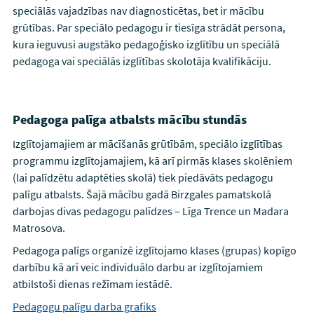
speciālās vajadzības nav diagnosticētas, bet ir mācību
grūtības. Par speciālo pedagogu ir tiesīga strādāt persona,
kura ieguvusi augstāko pedagoģisko izglītību un speciālā
pedagoga vai speciālās izglītības skolotāja kvalifikāciju.
Pedagoga palīga atbalsts mācību stundās
Izglītojamajiem ar mācīšanās grūtībām, speciālo izglītības
programmu izglītojamajiem, kā arī pirmās klases skolēniem
(lai palīdzētu adaptēties skolā) tiek piedāvāts pedagogu
palīgu atbalsts. Šajā mācību gadā Birzgales pamatskolā
darbojas divas pedagogu palīdzes – Līga Trence un Madara
Matrosova.
Pedagoga palīgs organizē izglītojamo klases (grupas) kopīgo
darbību kā arī veic individuālo darbu ar izglītojamiem
atbilstoši dienas režīmam iestādē.
Pedagogu palīgu darba grafiks