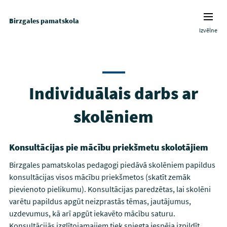
Birzgales pamatskola
Izvēlne
Individuālais darbs ar
skolēniem
Konsultācijas pie mācību priekšmetu skolotājiem
Birzgales pamatskolas pedagogi piedāvā skolēniem papildus
konsultācijas visos mācību priekšmetos (skatīt zemāk
pievienoto pielikumu). Konsultācijas paredzētas, lai skolēni
varētu papildus apgūt neizprastās tēmas, jautājumus,
uzdevumus, kā arī apgūt iekavēto mācību saturu.
Konsultācijās izglītojamajiem tiek sniegta iespēja izpildīt