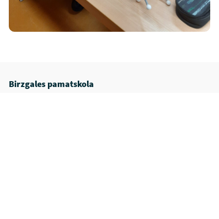
Birzgales pamatskola
Skolas iela 1, Birzgale, Ogres novads, LV - 5033
Sākumlapa
Kontakti
Uzņemšana
Uzņemšanas kārtība
Par skolu
Dokumenti
Kontakti
Privātuma politika
Piekļūstamības paziņojums