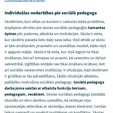
Individuālas nodarbības pie sociālā pedagoga
Skolēniem, kuri vēlas un kuriem ir radusies kāda problēma,
iespējams vērsties pie skolas sociālās pedagoģes
Samantas
Apines
pēc padoma, atbalsta un motivācijas. Skola ir vieta,
kur skolēns pavada lielu daļu sava laika. Viņš atnāk uz skolu
ar tām zināšanām, prasmēm un uzvedības modeli, kādu viņš
ir apguvis mājās. Skola ir tā vieta, kur viņš iegūst ne tikai
zināšanas, bet arī iemaņas un prasmi, kā uzvesties un dzīvot
sabiedrībā. Izglītības iestāde nav tikai zināšanu krātuve, bet
arī sociālās saskarsmes institūcija. Ir situācijas, kad skolēnam
ir grūtības ar tās pārvaldīšanu, šādās situācijās atbalstu,
palīdzību nodrošina sociālais pedagogs.
Sociālā pedagoga
darba joma saistās ar atbalsta funkciju bērnam,
pedagogam, vecākiem.
Skolas sociālais pedagogs piedalās
stundās un vēro skolēnu uzvedību, kā veidojas viņu
savstarpējās attiecības ar skolotāju, klases biedriem. Cenšas
laikus pamanīt un novērst problēmas un konfliktus. Skolas