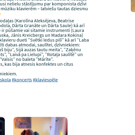
jusi nelielu stāstījumu par komponista dzīvi
s mūziku klavierēm – latviešu tautas dziesmu
nodaļas (Karolīna Aleksējeva, Beatrise
odola, Dārta Granāte un Dārta Saule) kā arī
 ir pūšamie vai sitamie instrumenti (Laura
lauska, Jānis Kreicbergs un Madara Kokina)
avieru dueti ”Svētki ledus pilī” kā arī ”Laba
īti dabas atmodai, saulītei, dzīvniekiem:
piņš biju”, Sijā auzas tautu meita”, ”Zaķēnu
”, ”Laivā pa Lielupi”, ”Rotaļa saulītē” un
Valsis” no baleta ”Mārīte”.
, kas bija atnesis konfektes un citus
iniekiem.
skola
#koncerts
#klaviespēle