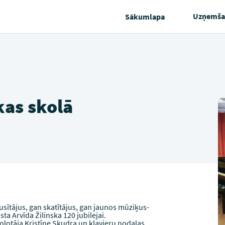
Uzņemša
Sākumlapa
kas skolā
ausītājus, gan skatītājus, gan jaunos mūziķus-
sta Arvīda Žilinska 120 jubilejai.
kolotāja Kristīne Skudra un klavieru nodaļas