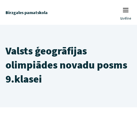
Birzgales pamatskola
Izvēlne
Valsts ģeogrāfijas
olimpiādes novadu posms
9.klasei