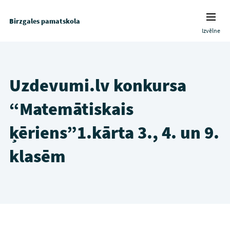
Birzgales pamatskola
Izvēlne
Uzdevumi.lv konkursa
“Matemātiskais
ķēriens”1.kārta 3., 4. un 9.
klasēm