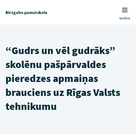
Birzgales pamatskola
Izvēlne
“Gudrs un vēl gudrāks”
skolēnu pašpārvaldes
pieredzes apmaiņas
brauciens uz Rīgas Valsts
tehnikumu