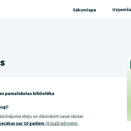
Uzņemša
Sākumlapa
s
es pamatskolas bibliotēka
augi!
aicinājuma ideju un dāvināsim savai skolas
vecākas par 10 gadiem
(it īpaši bērniem,