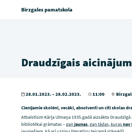
Birzgales pamatskola
Draudzīgais aicinājum
28.01.2023. – 28.02.2023.
11:00
Birzgal
Cienījamie skolēni, vecāki, absolventi un
citi skolas dr
Atbalstīsim Kārļa Ulmaņa 1935.gadā aizsākto Draudzīgā 
bibliotēkai grāmatas –
gan
jaunas
, gan tādas, kuras
nav 
jauniešiem, kā arī uzziņu literatūru
teicamā stāvoklī).