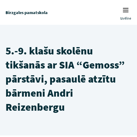
Birzgales pamatskola
Izvēlne
5.-9. klašu skolēnu
tikšanās ar SIA “Gemoss”
pārstāvi, pasaulē atzītu
bārmeni Andri
Reizenbergu