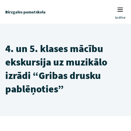
Birzgales pamatskola
Izvēlne
4. un 5. klases mācību
ekskursija uz muzikālo
izrādi “Gribas drusku
pablēņoties”