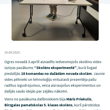
10.04.2025.
Ogres novadā 3.aprīlī aizvadīts iedvesmojošs skolēnu vides
izziņas pasākums
“Skolēns eksperimentē”
, kurā šogad
piedalījās
18 komandas no dažādām novada skolām
. Jaunie
vides pētnieki un tehnoloģiju entuziasti prezentēja pašu
radītus izgudrojumus, veica aizraujošus eksperimentus un
dalījās savās idejās par zaļāku nākotni.
Viens no pasākuma dalībniekiem bija
Māris Priekulis
,
Birzgales pamatskolas 5. klases skolēns
, kurš pārsteidza