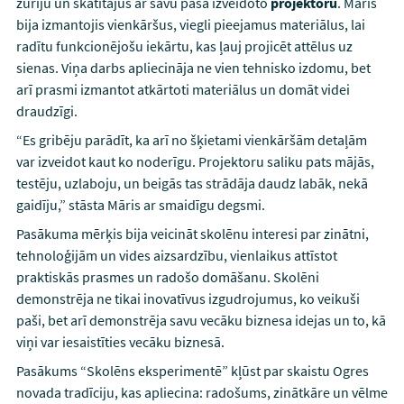
žūriju un skatītājus ar savu paša izveidoto
projektoru
. Māris
bija izmantojis vienkāršus, viegli pieejamus materiālus, lai
radītu funkcionējošu iekārtu, kas ļauj projicēt attēlus uz
sienas. Viņa darbs apliecināja ne vien tehnisko izdomu, bet
arī prasmi izmantot atkārtoti materiālus un domāt videi
draudzīgi.
“Es gribēju parādīt, ka arī no šķietami vienkāršām detaļām
var izveidot kaut ko noderīgu. Projektoru saliku pats mājās,
testēju, uzlaboju, un beigās tas strādāja daudz labāk, nekā
gaidīju,” stāsta Māris ar smaidīgu degsmi.
Pasākuma mērķis bija veicināt skolēnu interesi par zinātni,
tehnoloģijām un vides aizsardzību, vienlaikus attīstot
praktiskās prasmes un radošo domāšanu. Skolēni
demonstrēja ne tikai inovatīvus izgudrojumus, ko veikuši
paši, bet arī demonstrēja savu vecāku biznesa idejas un to, kā
viņi var iesaistīties vecāku biznesā.
Pasākums “Skolēns eksperimentē” kļūst par skaistu Ogres
novada tradīciju, kas apliecina: radošums, zinātkāre un vēlme