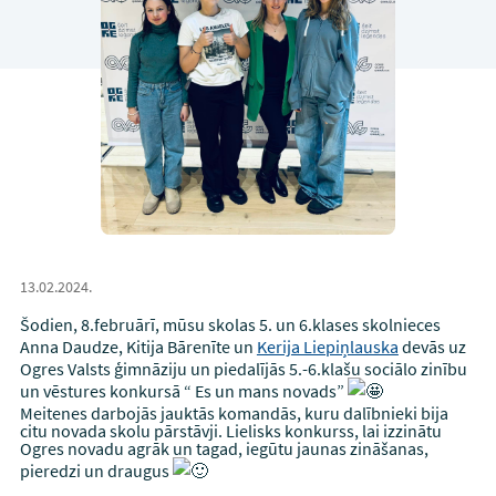
13.02.2024.
Šodien, 8.februārī, mūsu skolas 5. un 6.klases skolnieces
Anna Daudze, Kitija Bārenīte un
Kerija Liepiņlauska
devās uz
Ogres Valsts ģimnāziju un piedalījās 5.-6.klašu sociālo zinību
un vēstures konkursā “ Es un mans novads”
Meitenes darbojās jauktās komandās, kuru dalībnieki bija
citu novada skolu pārstāvji. Lielisks konkurss, lai izzinātu
Ogres novadu agrāk un tagad, iegūtu jaunas zināšanas,
pieredzi un draugus