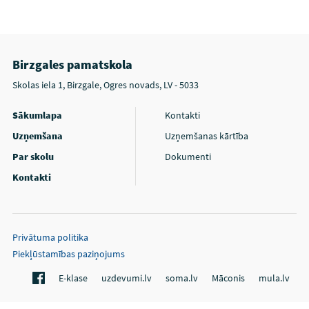
Birzgales pamatskola
Skolas iela 1, Birzgale, Ogres novads, LV - 5033
Sākumlapa
Kontakti
Uzņemšana
Uzņemšanas kārtība
Par skolu
Dokumenti
Kontakti
Privātuma politika
Piekļūstamības paziņojums
E-klase
uzdevumi.lv
soma.lv
Māconis
mula.lv