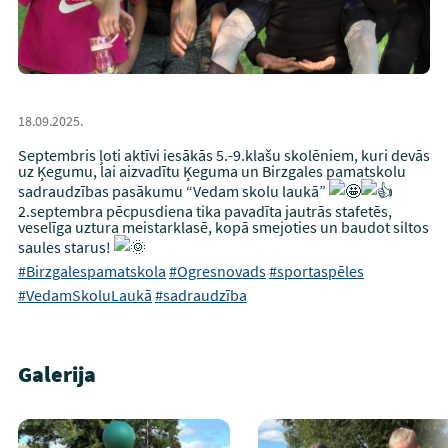
18.09.2025.
Septembris ļoti aktīvi iesākās 5.-9.klašu skolēniem, kuri devās
uz Ķegumu, lai aizvadītu Ķeguma un Birzgales pamatskolu
sadraudzības pasākumu “Vedam skolu laukā”
2.septembra pēcpusdiena tika pavadīta jautrās stafetēs,
veselīga uztura meistarklasē, kopā smejoties un baudot siltos
saules starus!
#Birzgalespamatskola
#Ogresnovads
#sportaspēles
#VedamSkoluLaukā
#sadraudzība
Galerija