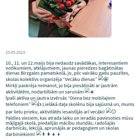
25.05.2023.
10., 11. un 12.maijs bija nedaudz savādākas, interesantiem
notikumiem, atklājumiem, jaunas pieredzes bagātinātas
dienas Birzgales pamatskolā, jo, pēc vairāku gadu pauzītes,
skolas kolektīvs organizēja “Vecāku dienas”
Mirkļi paskrēja nemanot, jo bija piesātināti ar jautrām
aktivitātēm, nodarbībām un sarunām
Īpaši aktīva un jautra izvērsās “Diena bez mobilajiem
telefoniem”
Lielākā daļa skolēnu bija sajūsmā un, mums
par lielu prieku, aktivitātēs iesaistījās arī vecāki!
Paldies viesiem, kas atrada laiku un ieradās paviesoties mūsu
mājīgajā skolā, piedalījās mācību stundās, radošajās
darbnīcās, lekcijā, aprunājās ar pedagogiem un skolas
darbiniekiem!