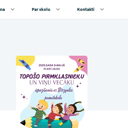
na
Par skolu
Kontakti