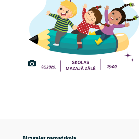
Birzgales pamatskola