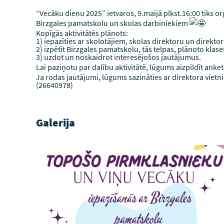
“Vecāku dienu 2025” ietvaros, 9.maijā plkst.16:00 tiks 
Birzgales pamatskolu un skolas darbiniekiem
Kopīgās aktivitātēs plānots:
1) iepazīties ar skolotājiem, skolas direktoru un direktora
2) izpētīt Birzgales pamatskolu, tās telpas, plānoto klas
3) uzdot un noskaidrot interesējošos jautājumus.
Lai paziņotu par dalību aktivitātē, lūgums aizpildīt anket
Ja rodas jautājumi, lūgums sazināties ar direktora vietni
(26640978)
Galerija