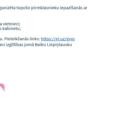
organizēta topošo pirmklasnieku iepazīšanās ar
 vietnieci;
es kabinetu;
u. Pieteikšanās links:
https://ej.uz/gyvs
eci izglītības jomā Baibu Liepiņlausku