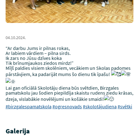
04.10.2024.
“Ar darbu Jums ir pilnas rokas,
Ar labiem vārdiem – pilna sirds.
Ik zars no Jūsu dzīves koka
Tik brīnumjaukos ziedos mirdz!”
Mīļš paldies visiem skolēniem, vecākiem un Skolas padomes
pārstāvjiem, ka padarijāt mums šo dienu tik īpašu!
Lai gan oficiālā Skolotāju diena būs svētdien, Birzgales
pamatskolu jau šodien piepildīja skaistu rudens ziedu krāsas,
dzeja, vislabākie novēlējumi un košākie smaidi!
#birzgalespamatskola
#ogresnovads
#skolotājudiena
#svētki
Galerija