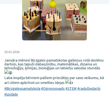
26.01.2026.
Janvāra mēnesī Birzgales pamatskolas gaiteņus rotā skolēnu
darbiņi, kas tapuši dabaszinību, matemātikas, dizaina un
tehnoloģiju, ķīmijas, bioloģijas un latviešu valodas stundās
Laba iespēja bērniem pašiem priecāties par savu veikumu, kā
arī citiem apbrīnot un smelties idejas
#Birzgalespamatskola
#Ogresnovads
#STEM
#radošiedarbi
#izstāde