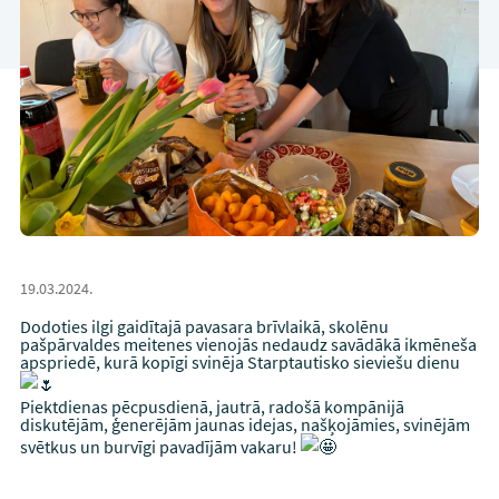
19.03.2024.
Dodoties ilgi gaidītajā pavasara brīvlaikā, skolēnu
pašpārvaldes meitenes vienojās nedaudz savādākā ikmēneša
apspriedē, kurā kopīgi svinēja Starptautisko sieviešu dienu
Piektdienas pēcpusdienā, jautrā, radošā kompānijā
diskutējām, ģenerējām jaunas idejas, našķojāmies, svinējām
svētkus un burvīgi pavadījām vakaru!