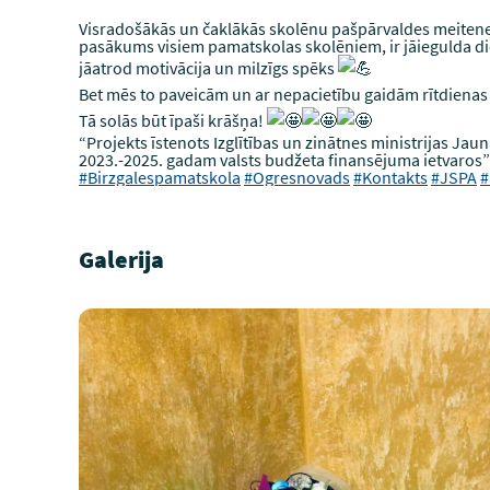
Visradošākās un čaklākās skolēnu pašpārvaldes meitenes n
pasākums visiem pamatskolas skolēniem, ir jāiegulda die
jāatrod motivācija un milzīgs spēks
Bet mēs to paveicām un ar nepacietību gaidām rītdiena
Tā solās būt īpaši krāšņa!
“Projekts īstenots Izglītības un zinātnes ministrijas Ja
2023.-2025. gadam valsts budžeta finansējuma ietvaros”
#Birzgalespamatskola
#Ogresnovads
#Kontakts
#JSPA
#
Galerija