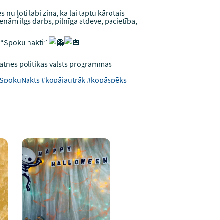
u ļoti labi zina, ka lai taptu kārotais
nām ilgs darbs, pilnīga atdeve, pacietība,
s “Spoku nakti”
unatnes politikas valsts programmas
SpokuNakts
#kopājautrāk
#kopāspēks