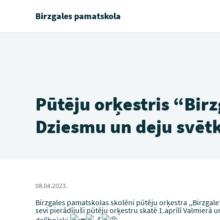
Birzgales pamatskola
Pūtēju orķestris “Birzg
Dziesmu un deju svētk
08.04.2023.
Birzgales pamatskolas skolēni pūtēju orķestra ,,Birzgal
sevi pierādījuši pūtēju orķestru skatē 1.aprīlī Valmierā 
dalībnieki.