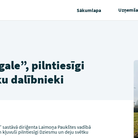
Uzņemša
Sākumlapa
ale”, pilntiesīgi
u dalībnieki
e” sastāvā diriģenta Laimoņa Paukštes vadībā
un kļuvuši pilntiesīgi Dziesmu un deju svētku