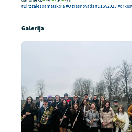
#Birzgalespamatskola
#Ogresnovads
#DzSv2023
#orķest
Galerija