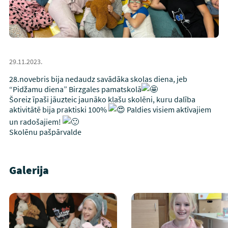
29.11.2023.
28.novebris bija nedaudz savādāka skolas diena, jeb
“Pidžamu diena” Birzgales pamatskolā
Šoreiz īpaši jāuzteic jaunāko klašu skolēni, kuru dalība
aktivitātē bija praktiski 100%
Paldies visiem aktīvajiem
un radošajiem!
Skolēnu pašpārvalde
Galerija