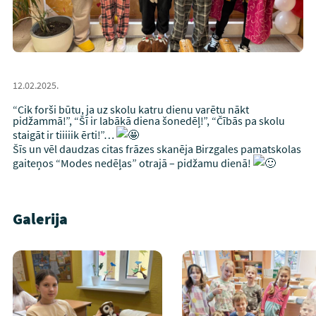
12.02.2025.
“Cik forši būtu, ja uz skolu katru dienu varētu nākt
pidžammā!”, “Šī ir labākā diena šonedēļ!”, “Čībās pa skolu
staigāt ir tiiiiik ērti!”…
Šīs un vēl daudzas citas frāzes skanēja Birzgales pamatskolas
gaiteņos “Modes nedēļas” otrajā – pidžamu dienā!
Galerija