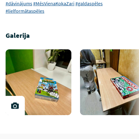
#dāvinājums
#MēsVienaKokaZari
#galdaspēles
#lielformātaspēles
Galerija