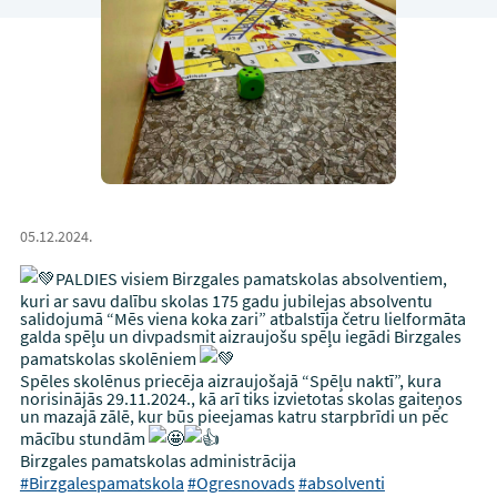
05.12.2024.
PALDIES visiem Birzgales pamatskolas absolventiem,
kuri ar savu dalību skolas 175 gadu jubilejas absolventu
salidojumā “Mēs viena koka zari” atbalstīja četru lielformāta
galda spēļu un divpadsmit aizraujošu spēļu iegādi Birzgales
pamatskolas skolēniem
Spēles skolēnus priecēja aizraujošajā “Spēļu naktī”, kura
norisinājās 29.11.2024., kā arī tiks izvietotas skolas gaiteņos
un mazajā zālē, kur būs pieejamas katru starpbrīdi un pēc
mācību stundām
Birzgales pamatskolas administrācija
#Birzgalespamatskola
#Ogresnovads
#absolventi