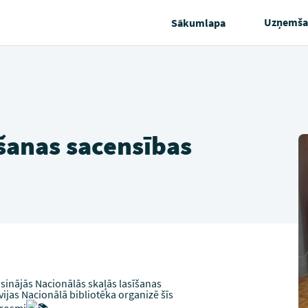
Uzņemša
Sākumlapa
īšanas sacensības
isinājās Nacionālās skaļās lasīšanas
vijas Nacionālā bibliotēka organizē šīs
trosmi