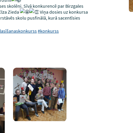
ases skolēni. Sīvā konkurencē par Birzgales
 Elza Zieda
Viņa dosies uz konkursa
rstāvēs skolu pusfinālā, kurā sacentīsies
lasīšanaskonkurss
#konkurss