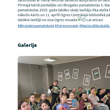
Pirmajā kārtā piedalījās visi Birzgales pamatskolas 5. kl
pamatskolas 2025. gada labāko skaļo lasītāju tika atzīta
nākošo kārtu un 11. aprīlī Ogres Centrālajā bibliotēkā pā
labākie lasītāji no visa Ogres novada
Lai veicas!
#Birzgalespamatskola
#Ogresnovads
#Nacionālāsskaļās
Galerija