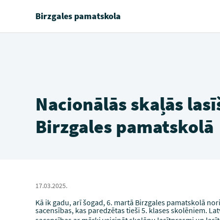
Birzgales pamatskola
Nacionālās skaļās las
Birzgales pamatskolā
17.03.2025.
Kā ik gadu, arī šogad, 6. martā Birzgales pamatskolā nor
sacensības, kas paredzētas tieši 5. klases skolēniem. Lat
sacensības ar mērķi veicināt skolēnu lasītprasmi un lasī