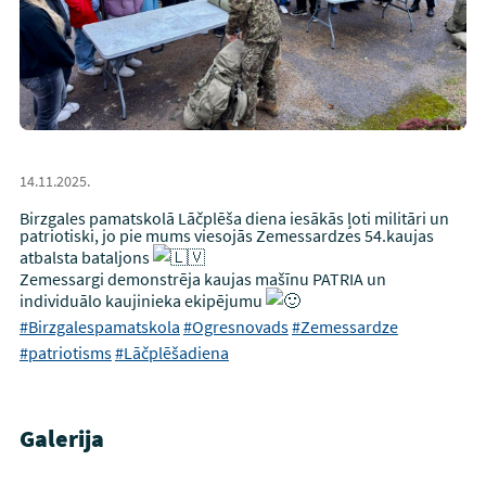
14.11.2025.
Birzgales pamatskolā Lāčplēša diena iesākās ļoti militāri un
patriotiski, jo pie mums viesojās Zemessardzes 54.kaujas
atbalsta bataljons
Zemessargi demonstrēja kaujas mašīnu PATRIA un
individuālo kaujinieka ekipējumu
#Birzgalespamatskola
#Ogresnovads
#Zemessardze
#patriotisms
#Lāčplēšadiena
Galerija