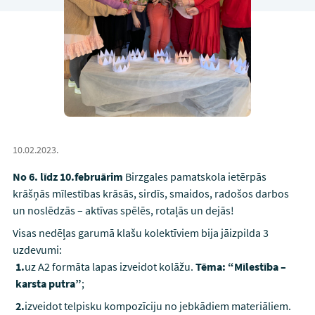
10.02.2023.
No 6. līdz 10.februārim
Birzgales pamatskola ietērpās
krāšņās mīlestības krāsās, sirdīs, smaidos, radošos darbos
un noslēdzās – aktīvas spēlēs, rotaļās un dejās!
Visas nedēļas garumā klašu kolektīviem bija jāizpilda 3
uzdevumi:
uz A2 formāta lapas izveidot kolāžu.
Tēma: “Mīlestība –
karsta putra”
;
izveidot telpisku kompozīciju no jebkādiem materiāliem.