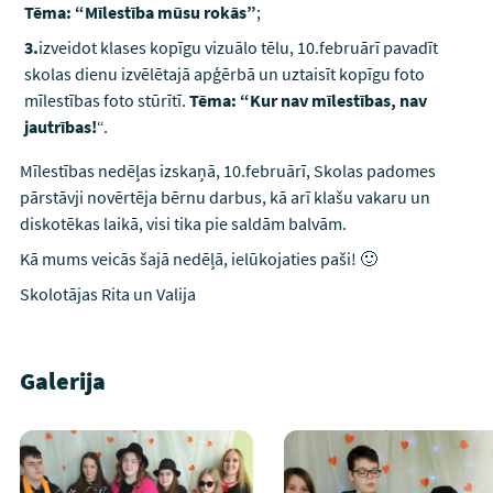
Tēma: “Mīlestība mūsu rokās”
;
izveidot klases kopīgu vizuālo tēlu, 10.februārī pavadīt
skolas dienu izvēlētajā apģērbā un uztaisīt kopīgu foto
mīlestības foto stūrītī.
Tēma: “Kur nav mīlestības, nav
jautrības!
“.
Mīlestības nedēļas izskaņā, 10.februārī, Skolas padomes
pārstāvji novērtēja bērnu darbus, kā arī klašu vakaru un
diskotēkas laikā, visi tika pie saldām balvām.
Kā mums veicās šajā nedēļā, ielūkojaties paši! 🙂
Skolotājas Rita un Valija
Galerija