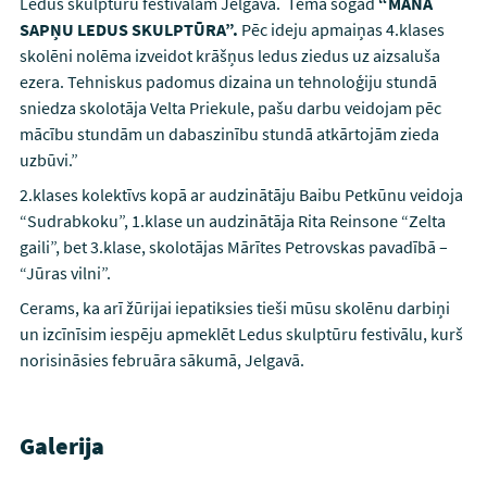
Ledus skulptūru festivālam Jelgavā. Tēma šogad
“MANA
SAPŅU LEDUS SKULPTŪRA”.
Pēc ideju apmaiņas 4.klases
skolēni nolēma izveidot krāšņus ledus ziedus uz aizsaluša
ezera. Tehniskus padomus dizaina un tehnoloģiju stundā
sniedza skolotāja Velta Priekule, pašu darbu veidojam pēc
mācību stundām un dabaszinību stundā atkārtojām zieda
uzbūvi.”
2.klases kolektīvs kopā ar audzinātāju Baibu Petkūnu veidoja
“Sudrabkoku”, 1.klase un audzinātāja Rita Reinsone “Zelta
gaili”, bet 3.klase, skolotājas Mārītes Petrovskas pavadībā –
“Jūras vilni”.
Cerams, ka arī žūrijai iepatiksies tieši mūsu skolēnu darbiņi
un izcīnīsim iespēju apmeklēt Ledus skulptūru festivālu, kurš
norisināsies februāra sākumā, Jelgavā.
Galerija