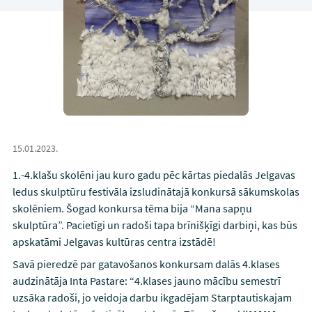
15.01.2023.
1.-4.klašu skolēni jau kuro gadu pēc kārtas piedalās Jelgavas
ledus skulptūru festivāla izsludinātajā konkursā sākumskolas
skolēniem. Šogad konkursa tēma bija “Mana sapņu
skulptūra”. Pacietīgi un radoši tapa brīnišķīgi darbiņi, kas būs
apskatāmi Jelgavas kultūras centra izstādē!
Savā pieredzē par gatavošanos konkursam dalās 4.klases
audzinātāja Inta Pastare: “4.klases jauno mācību semestrī
uzsāka radoši, jo veidoja darbu ikgadējam Starptautiskajam