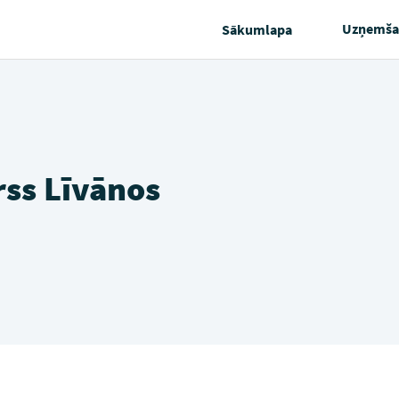
Uzņemša
Sākumlapa
rss Līvānos