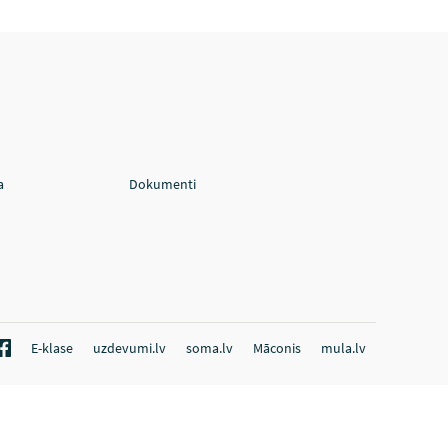
a
Dokumenti
E-klase
uzdevumi.lv
soma.lv
Māconis
mula.lv