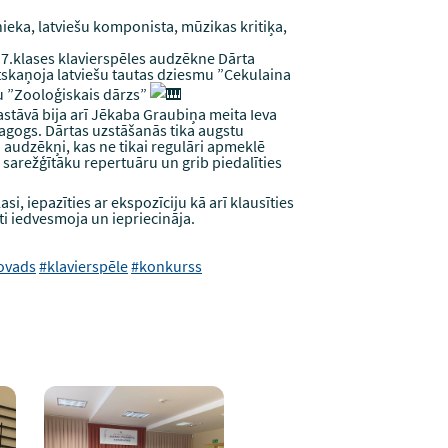
ieka, latviešu komponista, mūzikas kritiķa,
 7.klases klavierspēles audzēkne Dārta
tskaņoja latviešu tautas dziesmu ”Cekulaina
u ”Zooloģiskais dārzs”
stāvā bija arī Jēkaba Graubiņa meita Ieva
dagogs. Dārtas uzstāšanās tika augstu
 audzēkņi, kas ne tikai regulāri apmeklē
l sarežģītāku repertuāru un grib piedalīties
, iepazīties ar ekspozīciju kā arī klausīties
ti iedvesmoja un iepriecināja.
ovads
#klavierspēle
#konkurss