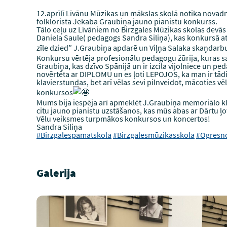
12.aprīlī Līvānu Mūzikas un mākslas skolā notika novadn
folklorista Jēkaba Graubiņa jauno pianistu konkurss.
Tālo ceļu uz Līvāniem no Birzgales Mūzikas skolas devās
Daniela Saule( pedagogs Sandra Siliņa), kas konkursā a
zīle dzied” J.Graubiņa apdarē un Viļņa Salaka skaņdarb
Konkursu vērtēja profesionālu pedagogu žūrija, kuras sa
Graubiņa, kas dzīvo Spānijā un ir izcila vijolniece un pe
novērtēta ar DIPLOMU un es ļoti LEPOJOS, ka man ir tādi
klavierstundas, bet arī vēlas sevi pilnveidot, mācoties vē
konkursos
Mums bija iespēja arī apmeklēt J.Graubiņa memoriālo klasi
citu jauno pianistu uzstāšanos, kas mūs abas ar Dārtu ļo
Vēlu veiksmes turpmākos konkursos un koncertos!
Sandra Siliņa
#Birzgalespamatskola
#Birzgalesmūzikasskola
#Ogresn
Galerija