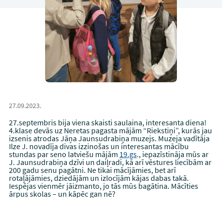
27.09.2023.
27.septembris bija viena skaisti saulaina, interesanta diena!
4.klase devās uz Neretas pagasta mājām “Riekstiņi”, kurās jau
izsenis atrodas Jāņa Jaunsudrabiņa muzejs. Muzeja vadītāja
Ilze J. novadīja divas izzinošas un interesantas mācību
stundas par seno latviešu mājām
19.gs
., iepazīstināja mūs ar
J. Jaunsudrabiņa dzīvi un daiļradi, kā arī vēstures liecībām ar
200 gadu senu pagātni. Ne tikai mācījāmies, bet arī
rotaļājāmies, dziedājām un izlocījām kājas dabas takā.
Iespējas vienmēr jāizmanto, jo tās mūs bagātina. Mācīties
ārpus skolas – un kāpēc gan nē?