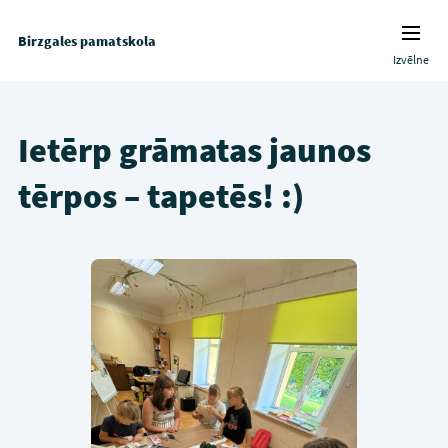
Birzgales pamatskola
Izvēlne
Ietērp grāmatas jaunos
tērpos – tapetēs! :)