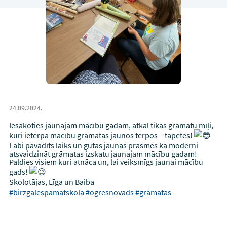
24.09.2024.
Iesākoties jaunajam mācību gadam, atkal tikās grāmatu mīļi,
kuri ietērpa mācību grāmatas jaunos tērpos – tapetēs!
Labi pavadīts laiks un gūtas jaunas prasmes kā moderni
atsvaidzināt grāmatas izskatu jaunajam mācību gadam!
Paldies visiem kuri atnāca un, lai veiksmīgs jaunai mācību
gads!
Skolotājas, Līga un Baiba
#birzgalespamatskola
#ogresnovads
#grāmatas