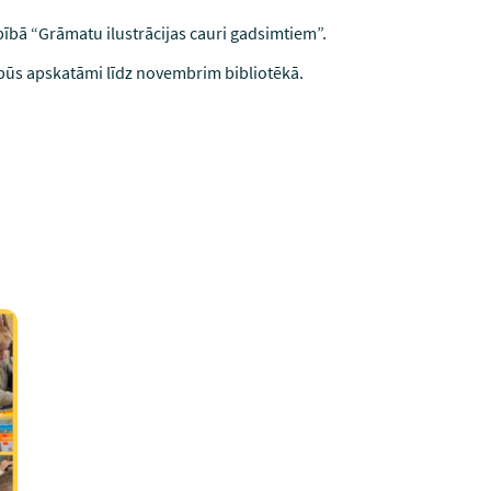
bībā “Grāmatu ilustrācijas cauri gadsimtiem”.
būs apskatāmi līdz novembrim bibliotēkā.