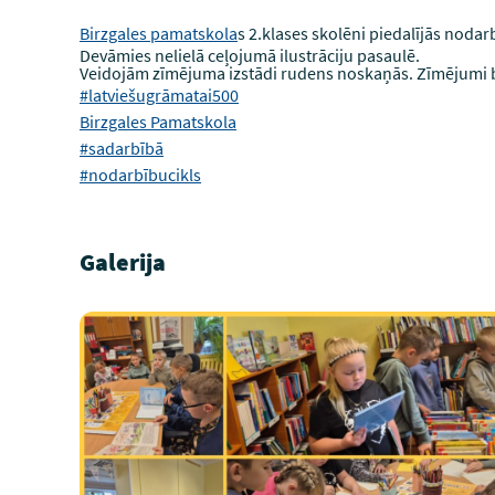
Birzgales pamatskola
s 2.klases skolēni piedalījās nodar
Devāmies nelielā ceļojumā ilustrāciju pasaulē.
Veidojām zīmējuma izstādi rudens noskaņās. Zīmējumi 
#latviešugrāmatai500
Birzgales Pamatskola
#sadarbībā
#nodarbībucikls
Galerija