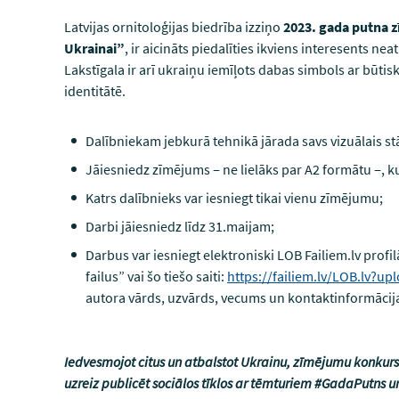
Latvijas ornitoloģijas biedrība izziņo
2023. gada putna 
Ukrainai”
, ir aicināts piedalīties ikviens interesents 
Lakstīgala ir arī ukraiņu iemīļots dabas simbols ar būtis
identitātē.
Dalībniekam jebkurā tehnikā jārada savs vizuālais stā
Jāiesniedz zīmējums ‒ ne lielāks par A2 formātu ‒, ku
Katrs dalībnieks var iesniegt tikai vienu zīmējumu;
Darbi jāiesniedz līdz 31.maijam;
Darbus var iesniegt elektroniski LOB Failiem.lv profi
failus” vai šo tiešo saiti:
https://failiem.lv/LOB.lv?up
autora vārds, uzvārds, vecums un kontaktinformācij
Iedvesmojot citus un atbalstot Ukrainu, zīmējumu konkursa
uzreiz publicēt sociālos tīklos ar
tēmturiem #GadaPutns u