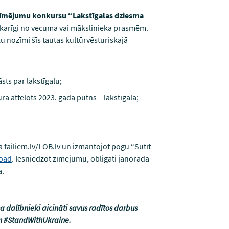
zīmējumu konkursu “Lakstīgalas dziesma
neatkarīgi no vecuma vai mākslinieka prasmēm.
ku nozīmi šīs tautas kultūrvēsturiskajā
sts par lakstīgalu;
rā attēlots 2023. gada putns ‒ lakstīgala;
lā failiem.lv/LOB.lv un izmantojot pogu “Sūtīt
load
. Iesniedzot zīmējumu, obligāti jānorāda
a.
 dalībnieki aicināti savus radītos darbus
n #StandWithUkraine.