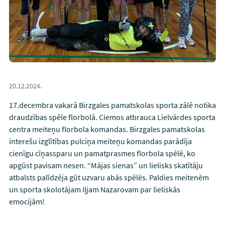
20.12.2024.
17.decembra vakarā Birzgales pamatskolas sporta zālē notika
draudzības spēle florbolā. Ciemos atbrauca Lielvārdes sporta
centra meiteņu florbola komandas. Birzgales pamatskolas
interešu izglītības pulciņa meiteņu komandas parādīja
cienīgu cīņassparu un pamatprasmes florbola spēlē, ko
apgūst pavisam nesen. “Mājas sienas” un lielisks skatītāju
atbalsts palīdzēja gūt uzvaru abās spēlēs. Paldies meitenēm
un sporta skolotājam Iļjam Nazarovam par lieliskās
emocijām!