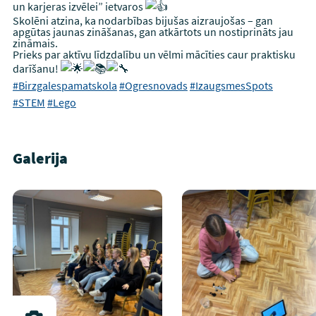
un karjeras izvēlei” ietvaros
Skolēni atzina, ka nodarbības bijušas aizraujošas – gan
apgūtas jaunas zināšanas, gan atkārtots un nostiprināts jau
zināmais.
Prieks par aktīvu līdzdalību un vēlmi mācīties caur praktisku
darīšanu!
#Birzgalespamatskola
#Ogresnovads
#IzaugsmesSpots
#STEM
#Lego
Galerija