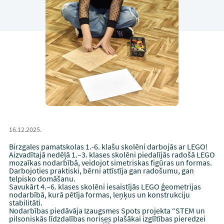
16.12.2025.
Birzgales pamatskolas 1.-6. klašu skolēni darbojās ar LEGO!
Aizvadītajā nedēļā 1.–3. klases skolēni piedalījās radošā LEGO
mozaīkas nodarbībā, veidojot simetriskas figūras un formas.
Darbojoties praktiski, bērni attīstīja gan radošumu, gan
telpisko domāšanu.
Savukārt 4.–6. klases skolēni iesaistījās LEGO ģeometrijas
nodarbībā, kurā pētīja formas, leņķus un konstrukciju
stabilitāti.
Nodarbības piedāvāja Izaugsmes Spots projekta “STEM un
pilsoniskās līdzdalības norises plašākai izglītības pieredzei