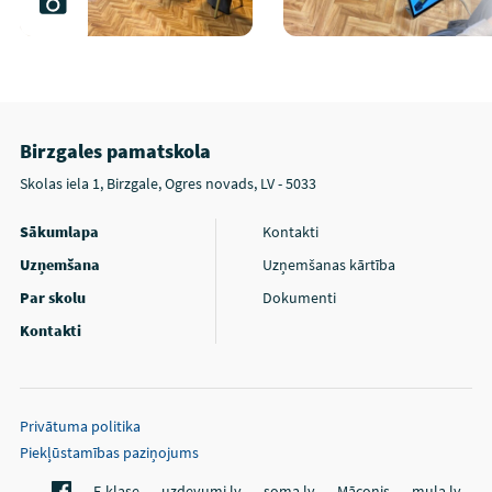
Birzgales pamatskola
Skolas iela 1, Birzgale, Ogres novads, LV - 5033
Sākumlapa
Kontakti
Uzņemšana
Uzņemšanas kārtība
Par skolu
Dokumenti
Kontakti
Privātuma politika
Piekļūstamības paziņojums
E-klase
uzdevumi.lv
soma.lv
Māconis
mula.lv