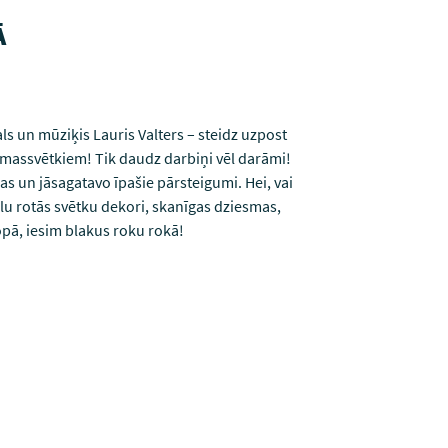
Ā
als un mūziķis Lauris Valters – steidz uzpost
iemassvētkiem! Tik daudz darbiņi vēl darāmi!
as un jāsagatavo īpašie pārsteigumi. Hei, vai
elu rotās svētku dekori, skanīgas dziesmas,
pā, iesim blakus roku rokā!