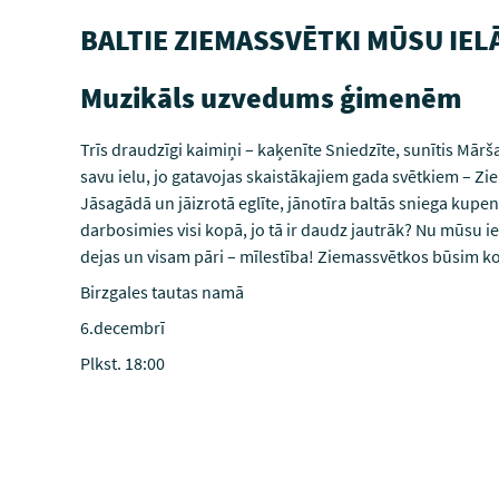
BALTIE ZIEMASSVĒTKI MŪSU IEL
Muzikāls uzvedums ģimenēm
Trīs draudzīgi kaimiņi – kaķenīte Sniedzīte, sunītis Mārš
savu ielu, jo gatavojas skaistākajiem gada svētkiem – Z
Jāsagādā un jāizrotā eglīte, jānotīra baltās sniega kupen
darbosimies visi kopā, jo tā ir daudz jautrāk? Nu mūsu i
dejas un visam pāri – mīlestība! Ziemassvētkos būsim ko
Birzgales tautas namā
6.decembrī
Plkst. 18:00