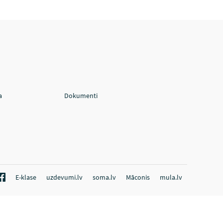
a
Dokumenti
E-klase
uzdevumi.lv
soma.lv
Māconis
mula.lv