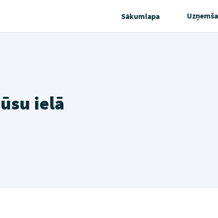
Uzņemša
Sākumlapa
ūsu ielā