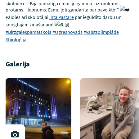
skolniece: “Bija pamatīga emociju gamma, uztraukums,
protams – lepnums. Esmu ļoti gandarīta par paveikto!”
Paldies arī skolotājai
Inta Pastare
par ieguldīto darbu un
sniegtajām zināšanām!
#Birzgalespamatskola
#Ogresnovads
#valstsolimpiāde
#bioloģija
Galerija