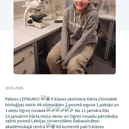
26.01.2026.
Patiess LEPNUMS!
9.klases skolniece Dārta Zeinvalde
bioloģijas valsts 48.olimpiādes 2.posmā ieguva 1.pakāpi un
1.vietu Ogres novadā
No 21.janvāra līdz
23.janvārim Dārta mūsu skolu un Ogres novadu pārstāvēja
valsts posmā Latvijas Universitātes Dabaszinātņu
akadēmiskajā centrā
Kā komentē pati 9.klases