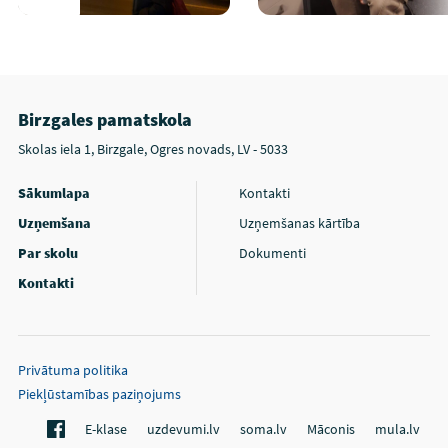
Birzgales pamatskola
Skolas iela 1, Birzgale, Ogres novads, LV - 5033
Sākumlapa
Kontakti
Uzņemšana
Uzņemšanas kārtība
Par skolu
Dokumenti
Kontakti
Privātuma politika
Piekļūstamības paziņojums
E-klase
uzdevumi.lv
soma.lv
Māconis
mula.lv