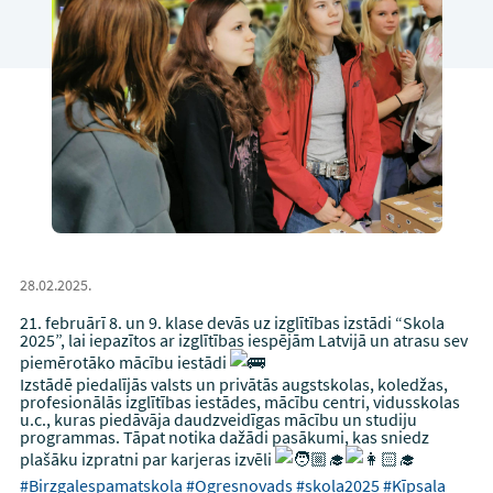
28.02.2025.
21. februārī 8. un 9. klase devās uz izglītības izstādi “Skola
2025”, lai iepazītos ar izglītības iespējām Latvijā un atrasu sev
piemērotāko mācību iestādi
Izstādē piedalījās valsts un privātās augstskolas, koledžas,
profesionālās izglītības iestādes, mācību centri, vidusskolas
u.c., kuras piedāvāja daudzveidīgas mācību un studiju
programmas. Tāpat notika dažādi pasākumi, kas sniedz
plašāku izpratni par karjeras izvēli
#Birzgalespamatskola
#Ogresnovads
#skola2025
#Ķīpsala