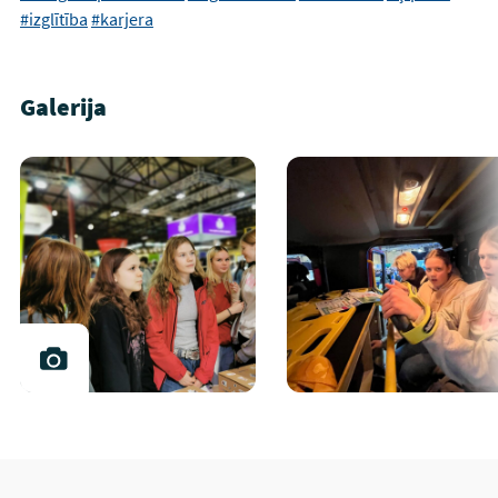
#izglītība
#karjera
Galerija