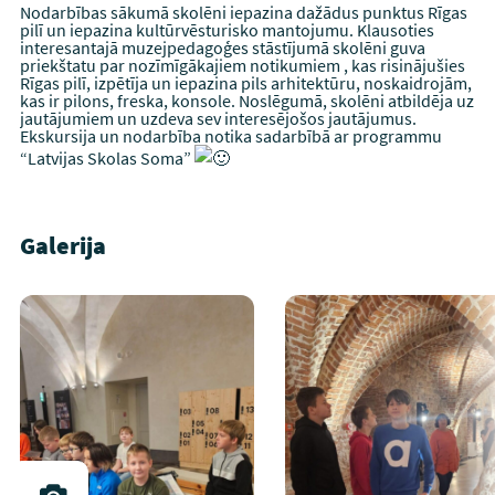
Nodarbības sākumā skolēni iepazina dažādus punktus Rīgas
pilī un iepazina kultūrvēsturisko mantojumu. Klausoties
interesantajā muzejpedagoģes stāstījumā skolēni guva
priekštatu par nozīmīgākajiem notikumiem , kas risinājušies
Rīgas pilī, izpētīja un iepazina pils arhitektūru, noskaidrojām,
kas ir pilons, freska, konsole. Noslēgumā, skolēni atbildēja uz
jautājumiem un uzdeva sev interesējošos jautājumus.
Ekskursija un nodarbība notika sadarbībā ar programmu
“Latvijas Skolas Soma”
Galerija