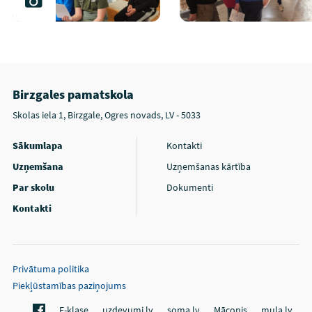
Birzgales pamatskola
Skolas iela 1, Birzgale, Ogres novads, LV - 5033
Sākumlapa
Kontakti
Uzņemšana
Uzņemšanas kārtība
Par skolu
Dokumenti
Kontakti
Privātuma politika
Piekļūstamības paziņojums
E-klase
uzdevumi.lv
soma.lv
Māconis
mula.lv