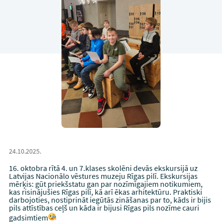
24.10.2025.
16. oktobra rītā 4. un 7.klases skolēni devās ekskursijā uz
Latvijas Nacionālo vēstures muzeju Rīgas pilī. Ekskursijas
mērķis: gūt priekšstatu gan par nozīmīgajiem notikumiem,
kas risinājušies Rīgas pilī, kā arī ēkas arhitektūru. Praktiski
darbojoties, nostiprināt iegūtās zināšanas par to, kāds ir bijis
pils attīstības ceļš un kāda ir bijusi Rīgas pils nozīme cauri
gadsimtiem