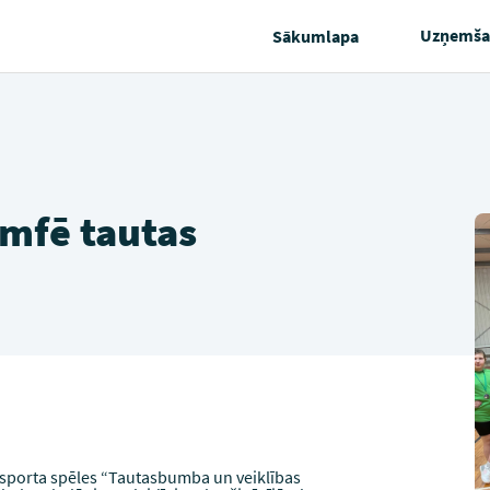
Uzņemša
Sākumlapa
umfē tautas
 sporta spēles “Tautasbumba un veiklības