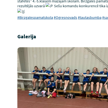
stafetes” 4.-5.klasēm mazajām skolām. Birzgales pamatsko
rezultējās uzvarā
Sešu komandu konkurencē tika izc
#Birzgalespamatskola
#Ogresnovads
#tautasbumba
#sa
Galerija