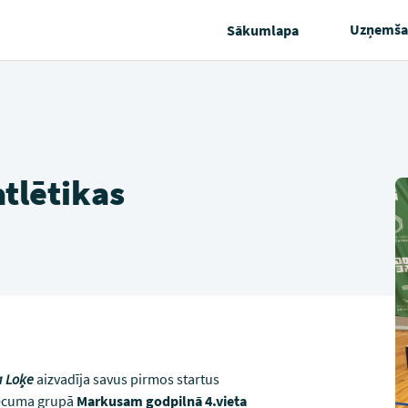
Uzņemša
Sākumlapa
atlētikas
a Loķe
aizvadīja savus pirmos startus
 vecuma grupā
Markusam godpilnā 4.vieta