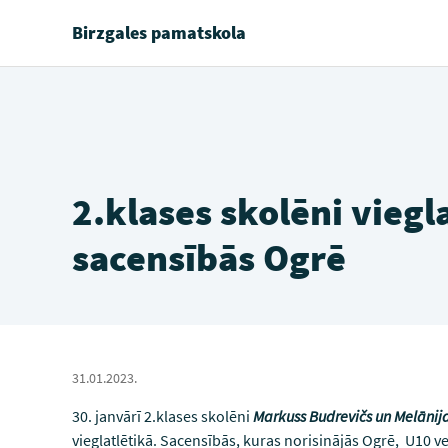
Birzgales pamatskola
2.klases skolēni viegl
sacensībās Ogrē
31.01.2023.
30. janvārī 2.klases skolēni
Markuss Budrevičs un Melānij
vieglatlētikā. Sacensībās, kuras norisinājās Ogrē, U10