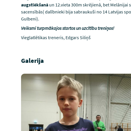
augstlēkšanā
un 12.vieta 300m skrējienā, bet Melānijai 
sacensībās( dalībnieki bija sabraukuši no 14 Latvijas spo
Gulbeni).
Veiksmi turpmākajos startos un uzcītību treniņos!
Vieglatlētikas treneris, Edgars Siliņš
Galerija