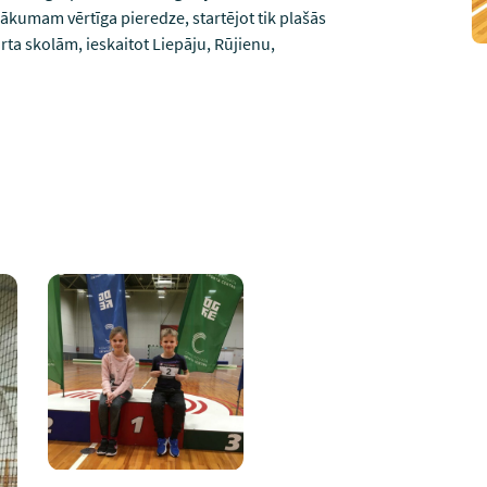
sākumam vērtīga pieredze, startējot tik plašās
rta skolām, ieskaitot Liepāju, Rūjienu,