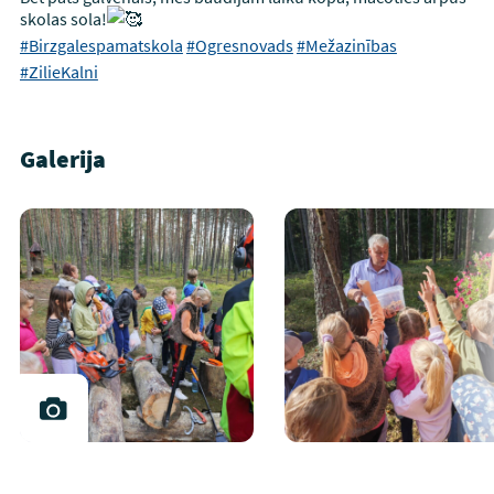
skolas sola!
#Birzgalespamatskola
#Ogresnovads
#Mežazinības
#ZilieKalni
Galerija