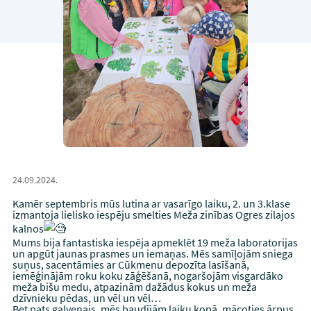
24.09.2024.
Kamēr septembris mūs lutina ar vasarīgo laiku, 2. un 3.klase
izmantoja lielisko iespēju smelties Meža zinības Ogres zilajos
kalnos
Mums bija fantastiska iespēja apmeklēt 19 meža laboratorijas
un apgūt jaunas prasmes un iemaņas. Mēs samīļojām sniega
suņus, sacentāmies ar Cūkmenu depozīta lasīšanā,
iemēģinājām roku koku zāģēšanā, nogaršojām visgardāko
meža bišu medu, atpazinām dažādus kokus un meža
dzīvnieku pēdas, un vēl un vēl…
Bet pats galvenais, mēs baudījām laiku kopā, mācoties ārpus