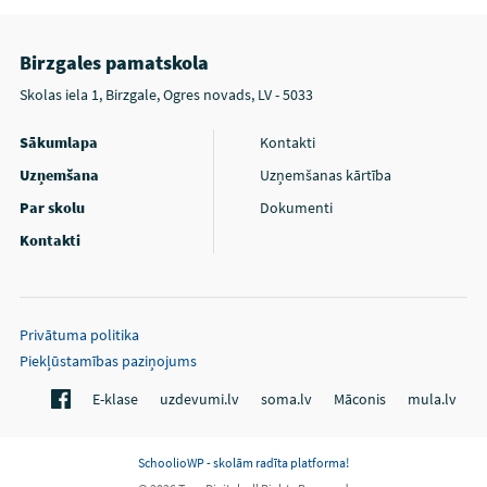
Birzgales pamatskola
Skolas iela 1, Birzgale, Ogres novads, LV - 5033
Sākumlapa
Kontakti
Uzņemšana
Uzņemšanas kārtība
Par skolu
Dokumenti
Kontakti
Privātuma politika
Piekļūstamības paziņojums
E-klase
uzdevumi.lv
soma.lv
Māconis
mula.lv
SchoolioWP - skolām radīta platforma!